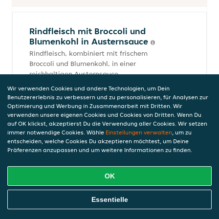
Rindfleisch mit Broccoli und
Blumenkohl in Austernsauce
Rindfleisch, kombiniert mit frischem
Broccoli und Blumenkohl, in einer
reichhaltigen Austernsauce
12,60 €
Wir verwenden Cookies und andere Technologien, um Dein
inkl. Pfand (0,00 €)
Benutzererlebnis zu verbessern und zu personalisieren, für Analysen zur
Optimierung und Werbung in Zusammenarbeit mit Dritten. Wir
verwenden unsere eigenen Cookies und Cookies von Dritten. Wenn Du
auf OK klickst, akzeptierst Du die Verwendung aller Cookies. Wir setzen
immer notwendige Cookies. Wähle
Einstellungen verwalten
, um zu
Rindfleisch mit Gemüse in Sa-
entscheiden, welche Cookies Du akzeptieren möchtest, um Deine
Chasauce (scharf)
Präferenzen anzupassen und um weitere Informationen zu finden.
Rindfleisch, mariniert in einer würzigen Sa-
Chasauce und kombiniert mit frischem
OK
Gemüse
12,60 €
Online Essen Bestellen
Essentielle
inkl. Pfand (0,00 €)